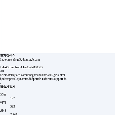
인기검색어
1autolinksafvge5g4wgrstgb.com
-
>alertString.fromCharCode888383
A0
delhihotelsqueen.comudhagamandalam-call-girls.html
hpdcrmportal.dynamics365portals.usforumssupport-fo
.
접속자집계
오늘
177
어제
533
최대
7,167