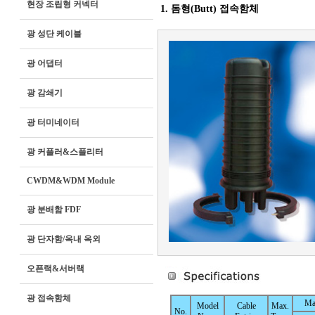
현장 조립형 커넥터
1. 돔형(Butt) 접속함체
광 성단 케이블
광 어댑터
광 감쇄기
광 터미네이터
광 커플러&스플리터
CWDM&WDM Module
광 분배함 FDF
광 단자함/옥내 옥외
오픈랙&서버랙
광 접속함체
Ma
Model
Cable
Max.
No.