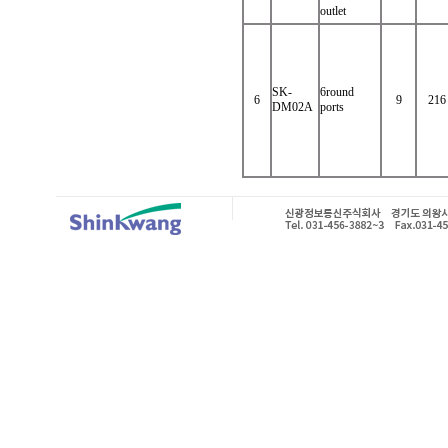
outlet
SK-
6round
6
9
216
DM02A
ports