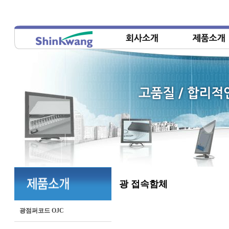
광 접속함체
광점퍼코드 OJC