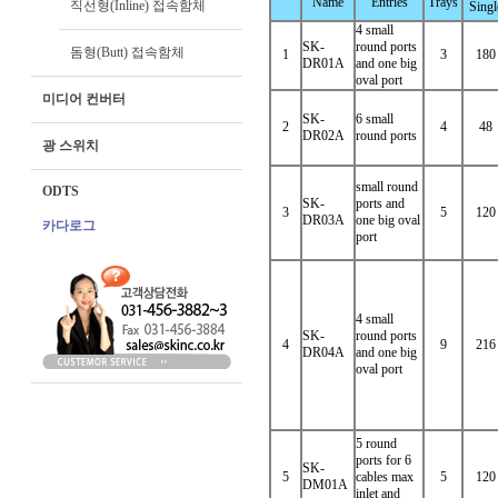
Name
Entries
Trays
직선형(Inline) 접속함체
Singl
4 small
SK-
round ports
돔형(Butt) 접속함체
1
3
180
DR01A
and one big
oval port
미디어 컨버터
SK-
6 small
2
4
48
DR02A
round ports
광 스위치
small round
ODTS
SK-
ports and
3
5
120
DR03A
one big oval
카다로그
port
4 small
SK-
round ports
4
9
216
DR04A
and one big
oval port
5 round
ports for 6
SK-
5
cables max
5
120
DM01A
inlet and