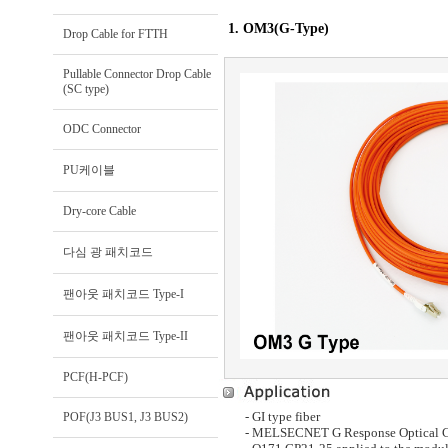
1. OM3(G-Type)
Drop Cable for FTTH
Pullable Connector Drop Cable
(SC type)
ODC Connector
PU케이블
Dry-core Cable
다심 광 패치코드
팬아웃 패치코드 Type-I
팬아웃 패치코드 Type-II
PCF(H-PCF)
- GI type fiber
POF(J3 BUS1, J3 BUS2)
-
MELSECNET G Response Optical C