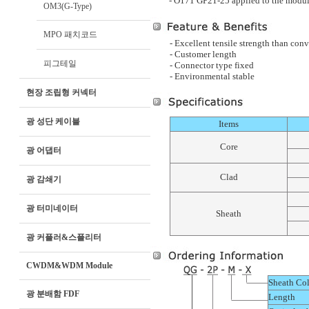
-
O171 GP21-25 applied to the modu
OM3(G-Type)
MPO 패치코드
- Excellent tensile strength than con
- Customer length
피그테일
- Connector type fixed
- Environmental stable
현장 조립형 커넥터
광 성단 케이블
Items
Core
광 어댑터
Clad
광 감쇄기
광 터미네이터
Sheath
광 커플러&스플리터
CWDM&WDM Module
Sheath Col
광 분배함 FDF
Length